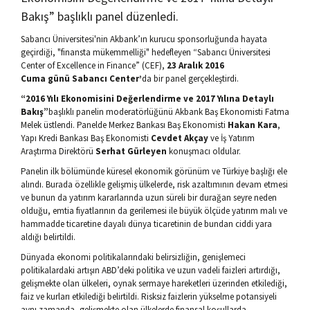
Bakış” başlıklı panel düzenledi.
Sabancı Üniversitesi'nin Akbank’ın kurucu sponsorluğunda hayata
geçirdiği, "finansta mükemmelliği" hedefleyen “Sabancı Üniversitesi
Center of Excellence in Finance” (CEF),
23 Aralık 2016
Cuma günü Sabancı Center’
da bir panel gerçekleştirdi.
“2016 Yılı Ekonomisini Değerlendirme ve 2017 Yılına Detaylı
Bakış”
başlıklı panelin moderatörlüğünü Akbank Baş Ekonomisti Fatma
Melek üstlendi. Panelde Merkez Bankası Baş Ekonomisti
Hakan Kara
,
Yapı Kredi Bankası Baş Ekonomisti
Cevdet Akçay
ve İş Yatırım
Araştırma Direktörü
Serhat Gürleyen
konuşmacı oldular.
Panelin ilk bölümünde küresel ekonomik görünüm ve Türkiye başlığı ele
alındı. Burada özellikle gelişmiş ülkelerde, risk azaltımının devam etmesi
ve bunun da yatırım kararlarında uzun süreli bir durağan seyre neden
olduğu, emtia fiyatlarının da gerilemesi ile büyük ölçüde yatırım malı ve
hammadde ticaretine dayalı dünya ticaretinin de bundan ciddi yara
aldığı belirtildi.
Dünyada ekonomi politikalarındaki belirsizliğin, genişlemeci
politikalardaki artışın ABD’deki politika ve uzun vadeli faizleri artırdığı,
gelişmekte olan ülkeleri, oynak sermaye hareketleri üzerinden etkilediği,
faiz ve kurları etkilediği belirtildi. Risksiz faizlerin yükselme potansiyeli
aynı zamanda, gelişmekte olan ülkelerde finansal koşullarda