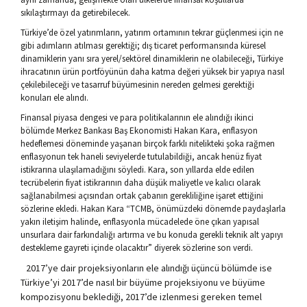
sıkılaştırmayı da getirebilecek.
Türkiye’de özel yatırımların, yatırım ortamının tekrar güçlenmesi için ne
gibi adımların atılması gerektiği; dış ticaret performansında küresel
dinamiklerin yanı sıra yerel/sektörel dinamiklerin ne olabileceği, Türkiye
ihracatının ürün portföyünün daha katma değeri yüksek bir yapıya nasıl
çekilebileceği ve tasarruf büyümesinin nereden gelmesi gerektiği
konuları ele alındı.
Finansal piyasa dengesi ve para politikalarının ele alındığı ikinci
bölümde Merkez Bankası Baş Ekonomisti Hakan Kara, enflasyon
hedeflemesi döneminde yaşanan birçok farklı nitelikteki şoka rağmen
enflasyonun tek haneli seviyelerde tutulabildiği, ancak henüz fiyat
istikrarına ulaşılamadığını söyledi. Kara, son yıllarda elde edilen
tecrübelerin fiyat istikrarının daha düşük maliyetle ve kalıcı olarak
sağlanabilmesi açısından ortak çabanın gerekliliğine işaret ettiğini
sözlerine ekledi. Hakan Kara “TCMB, önümüzdeki dönemde paydaşlarla
yakın iletişim halinde, enflasyonla mücadelede öne çıkan yapısal
unsurlara dair farkındalığı artırma ve bu konuda gerekli teknik alt yapıyı
destekleme gayreti içinde olacaktır” diyerek sözlerine son verdi.
2017’ye dair projeksiyonların ele alındığı üçüncü bölümde ise
Türkiye’yi 2017’de nasıl bir büyüme projeksiyonu ve büyüme
kompozisyonu beklediği, 2017’de izlenmesi gereken temel