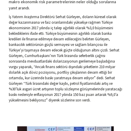
makro ekonomik risk parametrelerinin neler olduğu sorularına
yanıt arandı.
İş Yatırım Araştırma Direktörü Serhat Gürleyen, doların küresel olarak
değer kazanmasına ve faiz oranlarındaki yükselişe rağmen Türkiye
ekonomisinin 2017 yılında iç talep ağırlıklı olarak %3,0 büyümesini
beklediklerini ifade etti. Türkiye büyümesinin ağırlıklı olarak banka
kredileri ile finanse edilmeye devam edileceğini belirten Gürleyen,
bankacılık sektörünün güçlü sermayesi ve sağlam bilançosu ile
Türkiye’yi taşımaya devam edecek güçte olduğunun altını çizdi. Serhat
Gürleyen, Cumhurbaşkanı’nın Türk lirasında seferberlik çağrısı
sonrasında mevduatlardaki dolarizasyonun gerilemeye başladığına
vurgu yaparak, “Ancak finans sektörü dışındaki şirketlerin 210 milyar
dolarlık açık döviz pozisyonu, portföy çıkışlarının devam ettiği bir
ortamda, kur üzerinde baskı yaratmaya devam ediyor” dedi. Serhat
Gürleyen “Türk lirasındaki değer kaybı, petrol fiyatlarındaki artış ve
%30’luk asgari ücret artışının toplu sözleşme görüşmelerinde yaratacağı
baskı nedeniyle enflasyonun 2017 yılında 150 baz puan artarak %9,0’a
yükselmesini bekliyoruz” diyerek sözlerine son verdi.