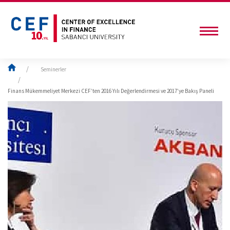
Seminerler
Finans Mükemmeliyet Merkezi CEF’ten 2016 Yılı Değerlendirmesi ve 2017’ye Bakış Paneli